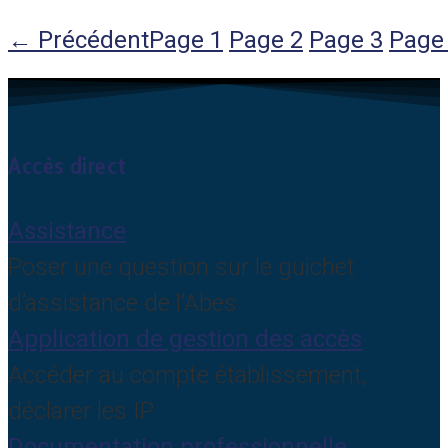
← Précédent
Page
1
Page
2
Page
3
Pag
Accès direct
Assistance
Poser une question sur le guichet
d’assistance de l’Abes
Application de gestion des accès
Accéder au compte établissement,
déclarer les IP
Documentation professionnelle