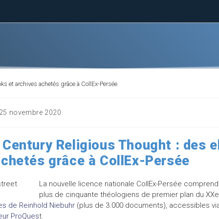
ks et archives achetés grâce à CollEx-Persée
25 novembre 2020
 Century Religious Thought : des 
achetés grâce à CollEx-Persée
La nouvelle licence nationale CollEx-Persée compren
plus de cinquante théologiens de premier plan du XXe s
es de Reinhold Niebuhr
(plus de 3.000 documents), accessibles vi
eur ProQues
t.