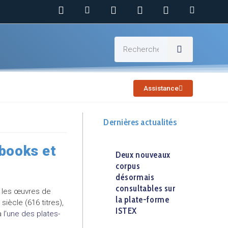
Assistance
Dernières actualités
ebooks et
Deux nouveaux
corpus
désormais
consultables sur
d les œuvres de
la plate-forme
iècle (616 titres),
ISTEX
a
l’une des plates-