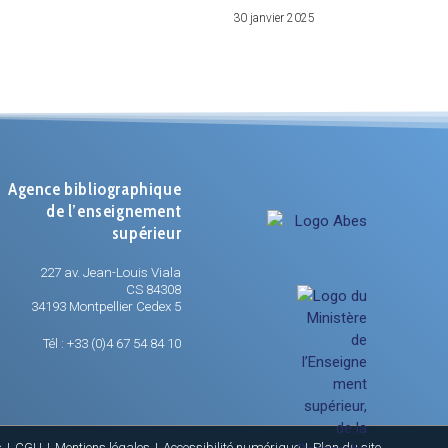
30 janvier 2025
Agence bibliographique
de l’enseignement
supérieur
227 av. Jean-Louis Viala
CS 84308
34193 Montpellier Cedex 5
Tél : +33 (0)4 67 54 84 10
s
CGU
Mentions légales
Accessibilité numérique
Plan du site