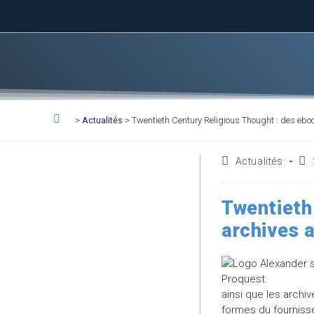
>
Actualités
>
Twentieth Century Religious Thought : des eboo
Actualités
Twentieth
archives 
ainsi que les
archiv
formes du fourniss