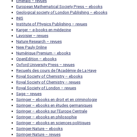
Emerald – revues
European Mathematical Society Press – ebooks
Geological society of London Publishing – ebooks
INIS
Institute of Physics Publishing – revues
Karger – e-books en médecine
Lavoisier – revues
Nature Research – revues
New Pauly Online
Numérique Premium – ebooks
OpenEdition – ebooks
Oxford University Press – revues
Recueils des cours de l’Académie de La Haye
Royal Society of Chemistry – ebooks
Royal Society of Chemistry – revues
Royal Society of London – revues
Sage – revues
Springer – ebooks en droit et en criminologie
Springer – ebooks en études germaniques
Springer – ebooks sur l’Europe Centrale
Springer – ebooks en philosophie
Springer – ebooks en sciences politiques
Springer-Nature – ebooks
Springer-Nature – revues