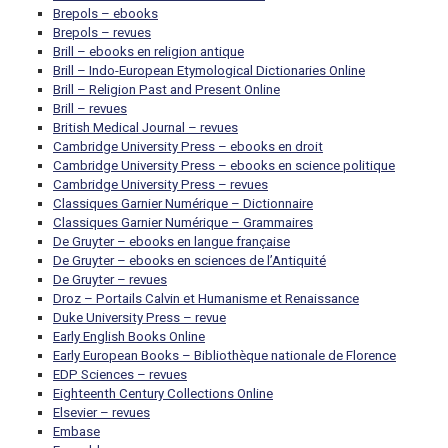
Brepols – ebooks
Brepols – revues
Brill – ebooks en religion antique
Brill – Indo-European Etymological Dictionaries Online
Brill – Religion Past and Present Online
Brill – revues
British Medical Journal – revues
Cambridge University Press – ebooks en droit
Cambridge University Press – ebooks en science politique
Cambridge University Press – revues
Classiques Garnier Numérique – Dictionnaire
Classiques Garnier Numérique – Grammaires
De Gruyter – ebooks en langue française
De Gruyter – ebooks en sciences de l’Antiquité
De Gruyter – revues
Droz – Portails Calvin et Humanisme et Renaissance
Duke University Press – revue
Early English Books Online
Early European Books – Bibliothèque nationale de Florence
EDP Sciences – revues
Eighteenth Century Collections Online
Elsevier – revues
Embase